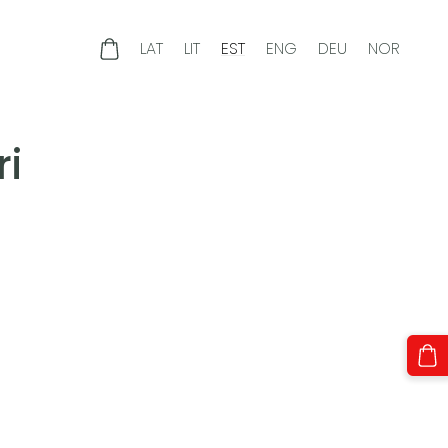
a
LAT
LIT
EST
ENG
DEU
NOR
i