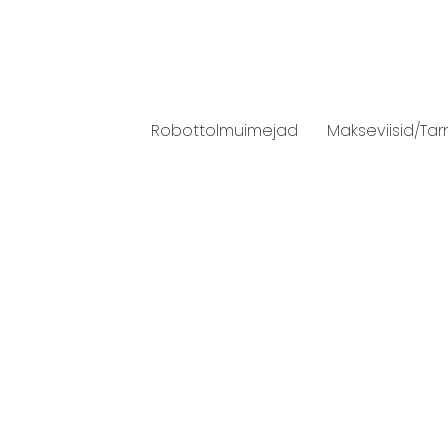
Robottolmuimejad
Makseviisid/Tar