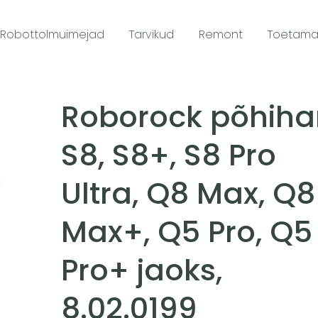
Robottolmuimejad
Tarvikud
Remont
Toetam
Roborock põhihar
S8, S8+, S8 Pro
Ultra, Q8 Max, Q8
Max+, Q5 Pro, Q5
Pro+ jaoks,
8.02.0199