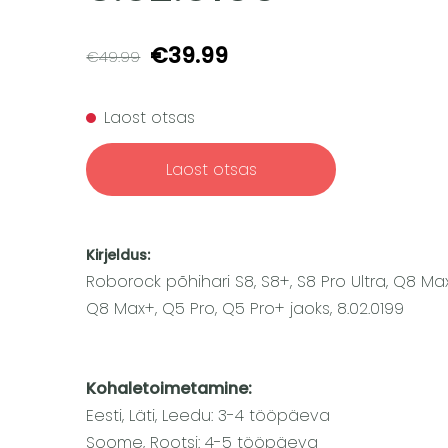
€39.99
€49.99
Laost otsas
Laost otsas
Kirjeldus:
Roborock põhihari S8, S8+, S8 Pro Ultra, Q8 Max
Q8 Max+, Q5 Pro, Q5 Pro+ jaoks, 8.02.0199
Kohaletoimetamine:
Eesti, Läti, Leedu: 3-4 tööpäeva
Soome, Rootsi: 4-5 tööpäeva