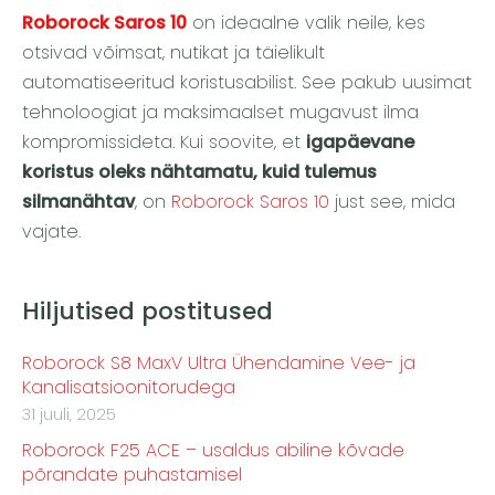
Roborock Saros 10
on ideaalne valik neile, kes
otsivad võimsat, nutikat ja täielikult
automatiseeritud koristusabilist. See pakub uusimat
tehnoloogiat ja maksimaalset mugavust ilma
kompromissideta. Kui soovite, et
igapäevane
koristus oleks nähtamatu, kuid tulemus
silmanähtav
, on
Roborock Saros 10
just see, mida
vajate.
Hiljutised postitused
Roborock S8 MaxV Ultra Ühendamine Vee- ja
Kanalisatsioonitorudega
31 juuli, 2025
Roborock F25 ACE – usaldus abiline kõvade
põrandate puhastamisel