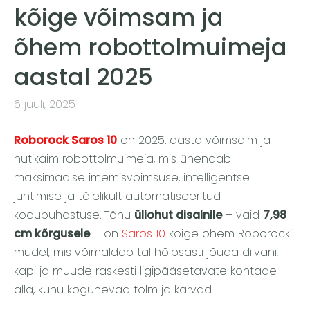
kõige võimsam ja
õhem robottolmuimeja
aastal 2025
6 juuli, 2025
Roborock Saros 10
on 2025. aasta võimsaim ja
nutikaim robottolmuimeja, mis ühendab
maksimaalse imemisvõimsuse, intelligentse
juhtimise ja täielikult automatiseeritud
kodupuhastuse. Tänu
üliohut disainile
– vaid
7,98
cm kõrgusele
– on
Saros 10
kõige õhem Roborocki
mudel, mis võimaldab tal hõlpsasti jõuda diivani,
kapi ja muude raskesti ligipääsetavate kohtade
alla, kuhu kogunevad tolm ja karvad.