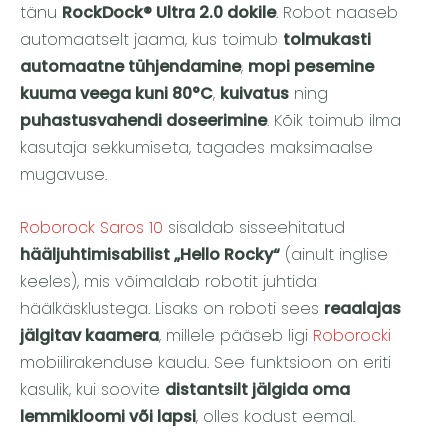
tänu
RockDock® Ultra 2.0 dokile
. Robot naaseb
automaatselt jaama, kus toimub
tolmukasti
automaatne tühjendamine
,
mopi pesemine
kuuma veega kuni 80°C
,
kuivatus
ning
puhastusvahendi doseerimine
. Kõik toimub ilma
kasutaja sekkumiseta, tagades maksimaalse
mugavuse.
Roborock Saros 10
sisaldab sisseehitatud
hääljuhtimisabilist „Hello Rocky“
(ainult inglise
keeles), mis võimaldab robotit juhtida
häälkäsklustega. Lisaks on roboti sees
reaalajas
jälgitav kaamera
, millele pääseb ligi
Roborocki
mobiilirakenduse kaudu. See funktsioon on eriti
kasulik, kui soovite
distantsilt jälgida oma
lemmikloomi või lapsi
, olles kodust eemal.