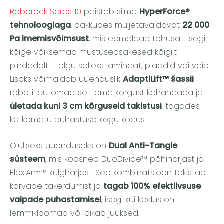
Roborock Saros 10
paistab silma
HyperForce®
tehnoloogiaga
, pakkudes muljetavaldavat
22 000
Pa imemisvõimsust
, mis eemaldab tõhusalt isegi
kõige väiksemad mustuseosakesed kõigilt
pindadelt – olgu selleks laminaat, plaadid või vaip.
Lisaks võimaldab uuenduslik
AdaptiLift™ šassii
robotil automaatselt oma kõrgust kohandada ja
ületada kuni 3 cm kõrguseid takistusi
, tagades
katkematu puhastuse kogu kodus.
Oluliseks uuenduseks on
Dual Anti-Tangle
süsteem
, mis koosneb DuoDivide™ põhiharjast ja
FlexiArm™ külgharjast. See kombinatsioon takistab
karvade takerdumist ja
tagab 100% efektiivsuse
vaipade puhastamisel
, isegi kui kodus on
lemmikloomad või pikad juuksed.