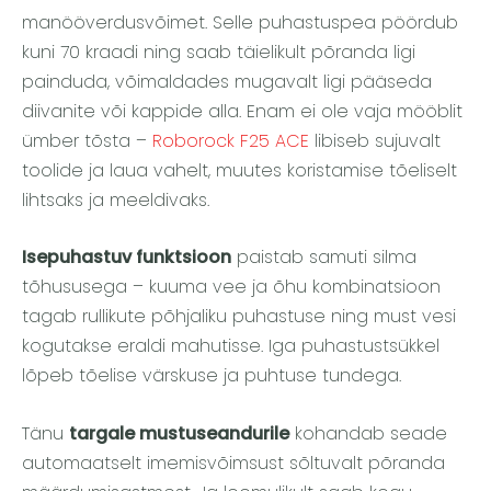
manööverdusvõimet. Selle puhastuspea pöördub
kuni 70 kraadi ning saab täielikult põranda ligi
painduda, võimaldades mugavalt ligi pääseda
diivanite või kappide alla. Enam ei ole vaja mööblit
ümber tõsta –
Roborock F25 ACE
libiseb sujuvalt
toolide ja laua vahelt, muutes koristamise tõeliselt
lihtsaks ja meeldivaks.
Isepuhastuv funktsioon
paistab samuti silma
tõhususega – kuuma vee ja õhu kombinatsioon
tagab rullikute põhjaliku puhastuse ning must vesi
kogutakse eraldi mahutisse. Iga puhastustsükkel
lõpeb tõelise värskuse ja puhtuse tundega.
Tänu
targale mustuseandurile
kohandab seade
automaatselt imemisvõimsust sõltuvalt põranda