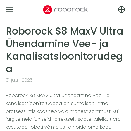
Roborock S8 MaxV Ultra
Ühendamine Vee- ja
Kanalisatsioonitorudeg
a
31 juuli, 2025
Roborock S8 MaxV Ultra ühendamine vee- ja
kanalisatsioonitorudega on suhteliselt lihtne
protsess, mis koosneb vaid mõnest sammust. Kui
järgite neid juhiseid korrektselt, saate täielikult ära
kasutada roboti võimalusi ja hoida oma kodu