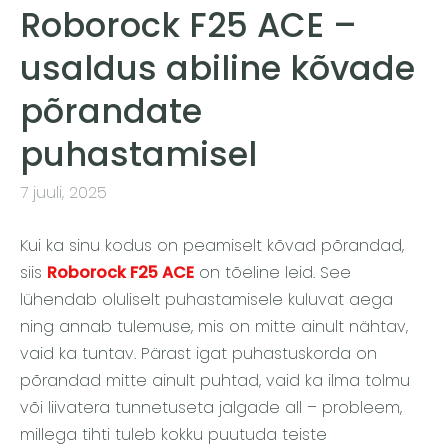
Roborock F25 ACE –
usaldus abiline kõvade
põrandate
puhastamisel
7 juuli, 2025
Kui ka sinu kodus on peamiselt kõvad põrandad,
siis
Roborock F25 ACE
on tõeline leid. See
lühendab oluliselt puhastamisele kuluvat aega
ning annab tulemuse, mis on mitte ainult nähtav,
vaid ka tuntav. Pärast igat puhastuskorda on
põrandad mitte ainult puhtad, vaid ka ilma tolmu
või liivatera tunnetuseta jalgade all – probleem,
millega tihti tuleb kokku puutuda teiste