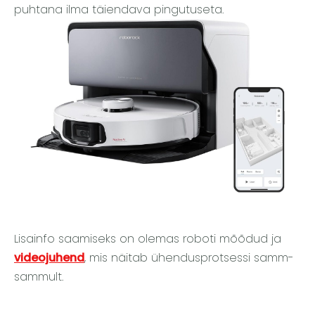
puhtana ilma täiendava pingutuseta.
Lisainfo saamiseks on olemas roboti mõõdud ja
videojuhend
, mis näitab ühendusprotsessi samm-
sammult.