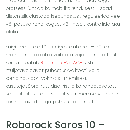
määrdumisastmest. Ja loomulikult saab kogu
protsessi juhtida ka mobiilirakendusest – saad
distantsilt alustada isepuhastust, reguleerida vee
või pesuvahendi kogust või lihtsalt kontrollida aku
olekut.
Kuigi see ei ole täiuslik igas olukorras – näiteks
mõnele seebiplekile võib olla vaja üle sõita teist
korda – pakub
Roborock F25 ACE
siiski
muljetavaldavat puhastuskvaliteeti. Selle
kombinatsioon võimsast imemisest,
kasutajasõbralikust disainist ja kohandatavatest
seadistustest teeb sellest suurepärase valiku neile,
kes hindavad aega, puhtust ja lihtsust.
Roborock Saros 10 –