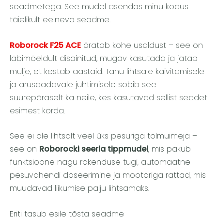
seadmetega. See mudel asendas minu kodus
täielikult eelneva seadme.
Roborock F25 ACE
äratab kohe usaldust – see on
läbimõeldult disainitud, mugav kasutada ja jätab
mulje, et kestab aastaid. Tänu lihtsale käivitamisele
ja arusaadavale juhtimisele sobib see
suurepäraselt ka neile, kes kasutavad sellist seadet
esimest korda.
See ei ole lihtsalt veel üks pesuriga tolmuimeja –
see on
Roborocki seeria tippmudel
, mis pakub
funktsioone nagu rakenduse tugi, automaatne
pesuvahendi doseerimine ja mootoriga rattad, mis
muudavad liikumise palju lihtsamaks.
Eriti tasub esile tõsta seadme