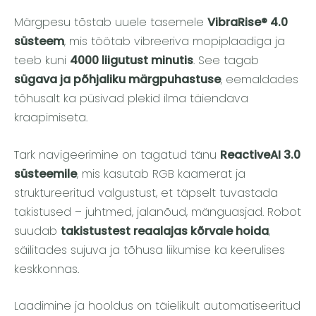
Märgpesu tõstab uuele tasemele
VibraRise® 4.0
süsteem
, mis töötab vibreeriva mopiplaadiga ja
teeb kuni
4000 liigutust minutis
. See tagab
sügava ja põhjaliku märgpuhastuse
, eemaldades
tõhusalt ka püsivad plekid ilma täiendava
kraapimiseta.
Tark navigeerimine on tagatud tänu
ReactiveAI 3.0
süsteemile
, mis kasutab RGB kaamerat ja
struktureeritud valgustust, et täpselt tuvastada
takistused – juhtmed, jalanõud, mänguasjad. Robot
suudab
takistustest reaalajas kõrvale hoida
,
säilitades sujuva ja tõhusa liikumise ka keerulises
keskkonnas.
Laadimine ja hooldus on täielikult automatiseeritud