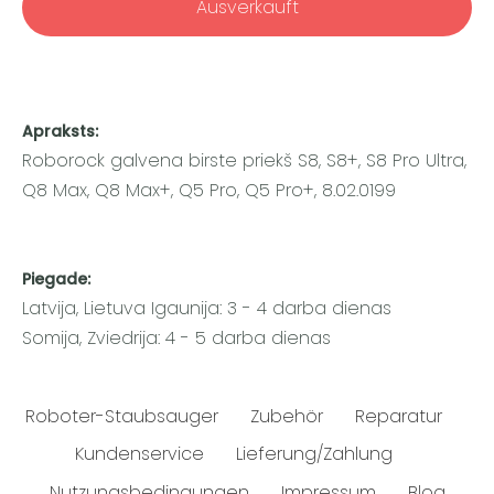
Ausverkauft
Apraksts:
Roborock galvena birste priekš S8, S8+, S8 Pro Ultra,
Q8 Max, Q8 Max+, Q5 Pro, Q5 Pro+, 8.02.0199
Piegade:
Latvija, Lietuva Igaunija: 3 - 4 darba dienas
Somija, Zviedrija: 4 - 5 darba dienas
Roboter-Staubsauger
Zubehör
Reparatur
Kundenservice
Lieferung/Zahlung
Nutzungsbedingungen
Impressum
Blog