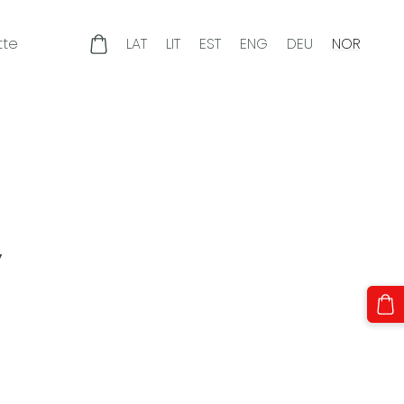
tte
LAT
LIT
EST
ENG
DEU
NOR
r
,