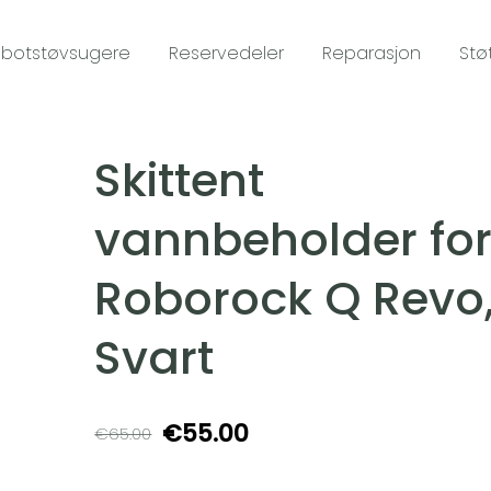
botstøvsugere
Reservedeler
Reparasjon
Stø
Skittent
vannbeholder fo
Roborock Q Revo
Svart
€55.00
€65.00