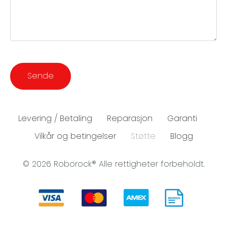
Levering / Betaling
Reparasjon
Garanti
Vilkår og betingelser
Støtte
Blogg
© 2026 Roborock® Alle rettigheter forbeholdt.