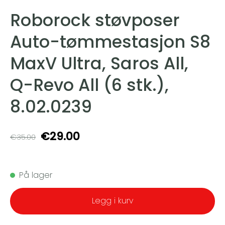
Roborock støvposer
Auto-tømmestasjon S8
MaxV Ultra, Saros All,
Q-Revo All (6 stk.),
8.02.0239
€29.00
€35.00
På lager
Legg i kurv