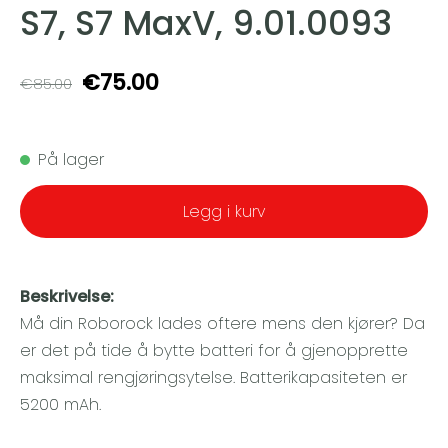
S7, S7 MaxV, 9.01.0093
€75.00
€85.00
På lager
Legg i kurv
Beskrivelse:
Må din Roborock lades oftere mens den kjører? Da
er det på tide å bytte batteri for å gjenopprette
maksimal rengjøringsytelse. Batterikapasiteten er
5200 mAh.