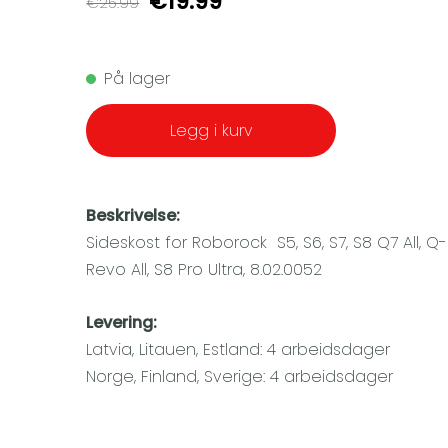
€19.99
€25.99
På lager
Legg i kurv
Beskrivelse:
Sideskost for Roborock S5, S6, S7, S8 Q7 All, Q-
Revo All, S8 Pro Ultra, 8.02.0052
Levering:
Latvia, Litauen, Estland: 4 arbeidsdager
Norge, Finland, Sverige: 4 arbeidsdager