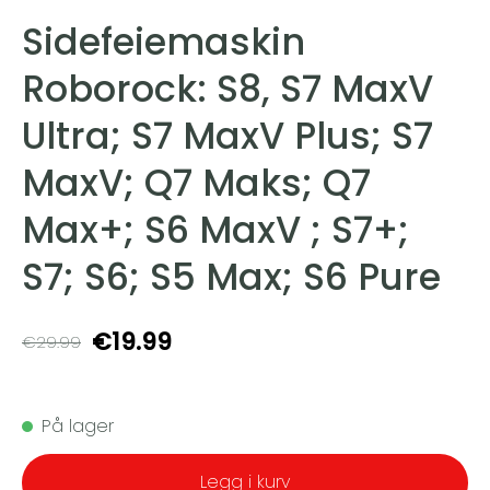
Sidefeiemaskin
Roborock: S8, S7 MaxV
Ultra; S7 MaxV Plus; S7
MaxV; Q7 Maks; Q7
Max+; S6 MaxV ; S7+;
S7; S6; S5 Max; S6 Pure
€19.99
€29.99
På lager
Legg i kurv