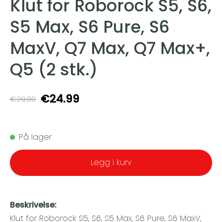
Klut for Roborock S5, S6,
S5 Max, S6 Pure, S6
MaxV, Q7 Max, Q7 Max+,
Q5 (2 stk.)
€24.99
€29.00
På lager
Legg i kurv
Beskrivelse:
Klut for Roborock S5, S6, S5 Max, S6 Pure, S6 MaxV,