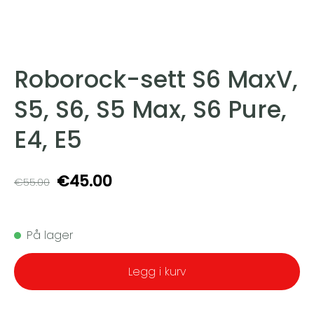
Roborock-sett S6 MaxV,
S5, S6, S5 Max, S6 Pure,
E4, E5
€45.00
€55.00
På lager
Legg i kurv