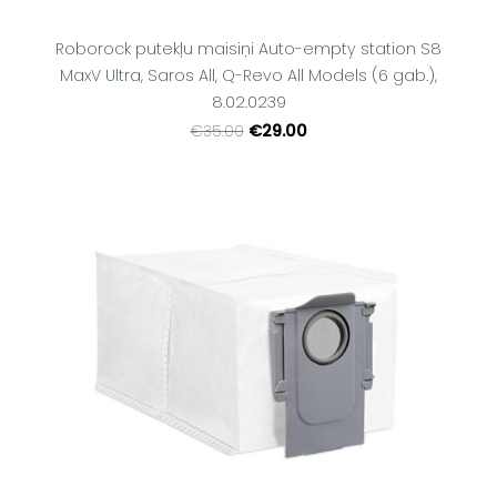
Roborock putekļu maisiņi Auto-empty station S8
MaxV Ultra, Saros All, Q-Revo All Models (6 gab.),
8.02.0239
€29.00
€35.00