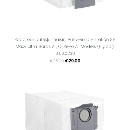
Roborock putekļu maisiņi Auto-empty station S8
MaxV Ultra, Saros All, Q-Revo All Models (6 gab.),
8.02.0239
€29.00
€35.00