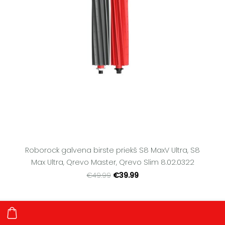
Roborock galvena birste priekš S8 MaxV Ultra, S8
Max Ultra, Qrevo Master, Qrevo Slim 8.02.0322
€39.99
€49.99