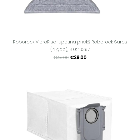
Roborock VibraRise lupatiņa priekš Roborock Saros
(4 gab), 8.02.0397
€29.00
€45.00