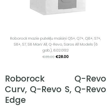
Roborock mazie putekļu maisiņi Q5+, Q7+, Q8+, S7+,
S8+, S7, S8 MaxV All, Q-Revo, Saros All Models (6
gab.), 8.02.0132
€28.00
€35.00
Roborock Q-Revo
Curv, Q-Revo S, Q-Revo
Edge