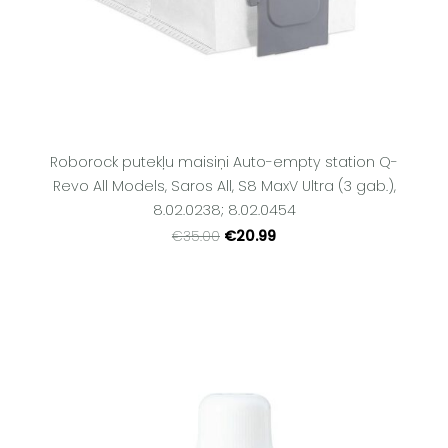
Roborock putekļu maisiņi Auto-empty station Q-
Revo All Models, Saros All, S8 MaxV Ultra (3 gab.),
8.02.0238; 8.02.0454
€20.99
€35.00