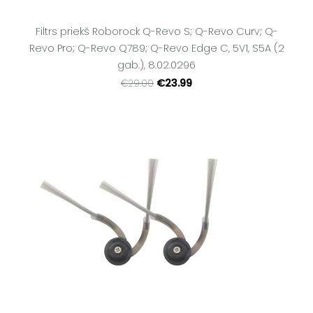
Filtrs priekš Roborock Q-Revo S; Q-Revo Curv; Q-
Revo Pro; Q-Revo Q789; Q-Revo Edge C, 5V1, S5A (2
gab.), 8.02.0296
€23.99
€29.00