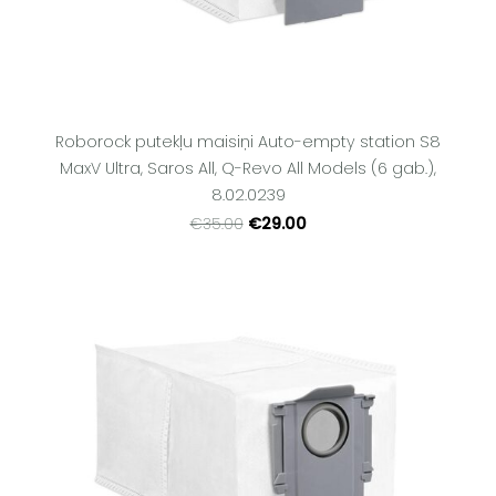
Roborock putekļu maisiņi Auto-empty station S8
MaxV Ultra, Saros All, Q-Revo All Models (6 gab.),
8.02.0239
€29.00
€35.00