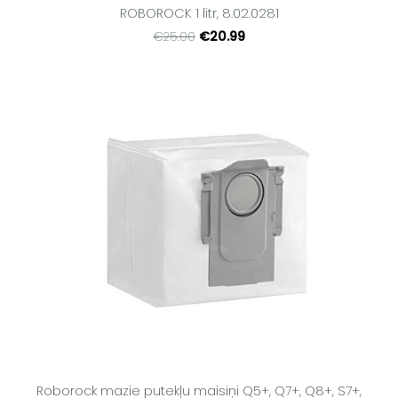
ROBOROCK 1 litr, 8.02.0281
€20.99
€25.00
Roborock mazie putekļu maisiņi Q5+, Q7+, Q8+, S7+,