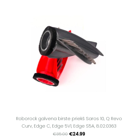
Roborock galvena birste priekš Saros 10, Q Revo
Curv, Edge C, Edge 5V1, Edge S5A, 8.02.0363
€24.99
€35.00