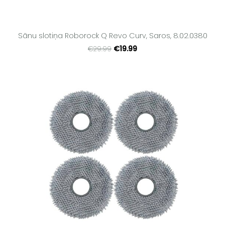
Sānu slotiņa Roborock Q Revo Curv, Saros, 8.02.0380
€19.99
€29.99