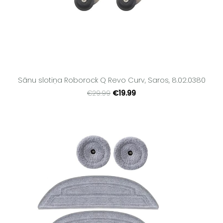
Sānu slotiņa Roborock Q Revo Curv, Saros, 8.02.0380
€19.99
€29.99