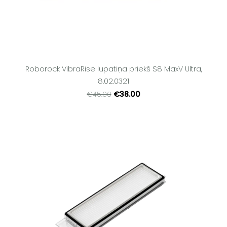
Roborock VibraRise lupatiņa priekš S8 MaxV Ultra,
8.02.0321
€38.00
€45.00