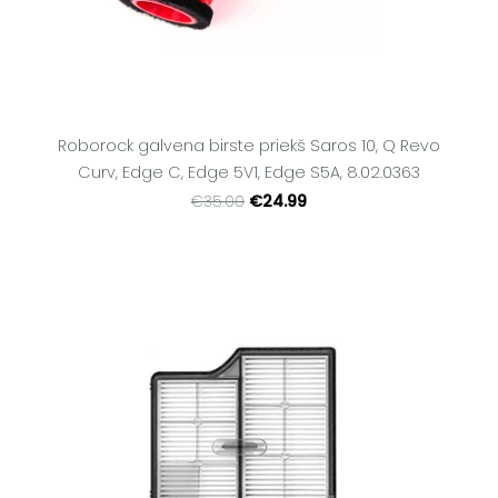
Roborock galvena birste priekš Saros 10, Q Revo
Curv, Edge C, Edge 5V1, Edge S5A, 8.02.0363
€24.99
€35.00