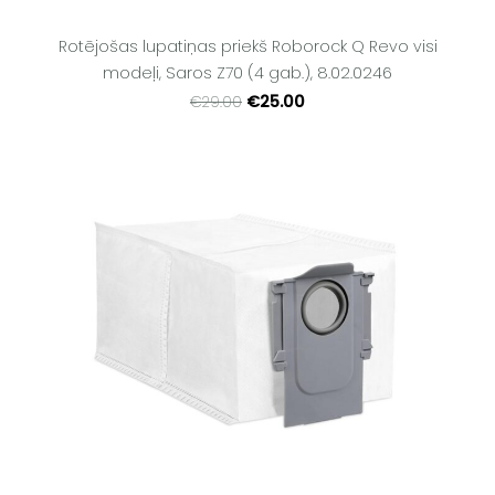
Rotējošas lupatiņas priekš Roborock Q Revo visi
modeļi, Saros Z70 (4 gab.), 8.02.0246
€25.00
€29.00