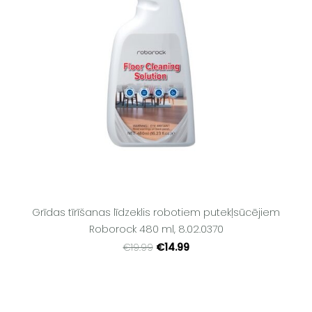
Grīdas tīrīšanas līdzeklis robotiem putekļsūcējiem
Roborock 480 ml, 8.02.0370
€14.99
€19.99