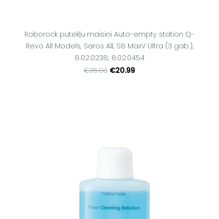
Roborock putekļu maisiņi Auto-empty station Q-
Revo All Models, Saros All, S8 MaxV Ultra (3 gab.),
8.02.0238; 8.02.0454
€20.99
€35.00