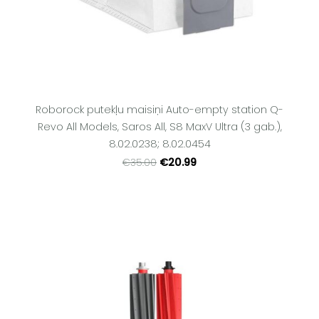
Roborock putekļu maisiņi Auto-empty station Q-
Revo All Models, Saros All, S8 MaxV Ultra (3 gab.),
8.02.0238; 8.02.0454
€20.99
€35.00