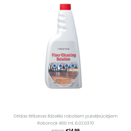
Grīdas tīrīšanas līdzeklis robotiem putekļsūcējiem
Roborock 480 ml, 8.02.0370
€14.99
€19.99