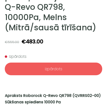
Q-Revo QR798,
10000Pa, Melns
(Mitrā/sausā tīrīšana)
€483.00
€555.00
Izpārdots
Izpārdots
Apraksts Roborock Q-Revo QR798 (QVRRS02-00)
Sūkšanas spiediens 10000 Pa