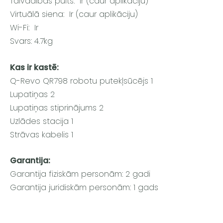
Tālvadības pults: Ir (caur aplikāciju)
Virtuālā siena: Ir (caur aplikāciju)
Wi-Fi: Ir
Svars: 4.7kg
Kas ir kastē:
Q-Revo QR798 robotu putekļsūcējs 1
Lupatiņas 2
Lupatiņas stiprinājums 2
Uzlādes stacija 1
Strāvas kabelis 1
Garantija:
Garantija fiziskām personām: 2 gadi
Garantija juridiskām personām: 1 gads