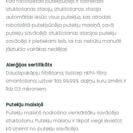
Kad robotizētais putekļsūcējs ir sasniedzis
iztukšošanas staciju, iztukšošanas stacija
automātiski iesūc visus putekļus, kas atrodas
robotizētā putekļsūcēja putekļu maisiņā, savā
putekļu savācējā. Iztukšošanas stacijas putekļu
savācējs ir pietiekami liels, lai tas nebūtu manuāli
jāiztukšo vairākas nedēļas.
Alerģijas sertifikāts
Daudzpakāpju filtrēšana, tostarp HEPA filtra
izmantošana, uztver līdz 99,99% daļiņu, kuru izmērs ir
līdz 0,3 mikroniem.
Putekļu maisiņš
Putekļu maisiņš nodrošina vienkāršāku savācēja
iztukšošanu. Putekļu maisiņu ir tikpat viegli ievietot
kā izņemt no putekļu savācēja.