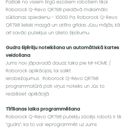
Pašlaik no visiem tirgū esošiem robotiem tikai
Roborock Q-Revo QR798 piedāvā maksimālo
sūkšanas spiedienu - 10000 Pa. Roborock Q-Revo
QR798 lieliski mazgā un attīra grīdas Jūsu mājās, kā
arī savāc putekļus un izlieto šķidrumu.
Gudra šķēršļu noteikšana un automātiskā kartes
veidošana
Jums nav jāpavadā daudz laika pie MI-HOME /
Roborock aplikācijas, lai salikt
ierobežojumus. Roborock Q-Revo QR798
programmatūrā pati viņus noteiks un Jūs to
redzēsiet aplikācijā.
Tīrīšanas laika programmēšana
Roborock Q-Revo QR798 putekļu sūcējs robots ir tik
“gudrs”, ka to var ieprogrammēt uz Jums