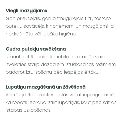
Viegli mazgājams
Gan priekšējais, gan aizmugurējais filtri, tostarp
putekļu savācējs, ir noņemami un mazgājami, lai
nodrošinātu vēl labāku higiēnu.
Gudra putekļu savākšana
Izmantojot Roborock mobilo lietotni, jūs varat
izvēlēties starp dažādiem iztukšošanas režīmiem,
padarot iztukšošanu pēc iespējas ērtāku.
Lupatiņu mazgāšanā un žāvēšanā
Aplikācija Roborock App Jūs varat ieprogrammēt,
ka robots iebrauc iztīrīt lupatiņas, kaut pēc katras
istabas uzkopšanas.