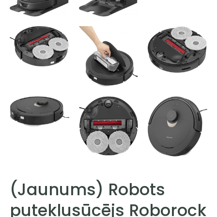
(Jaunums) Robots
putekļusūcējs Roborock