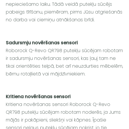
nepieciešamo laiku. Tādā veidā putekļu sūcējs
pabeigs tīrīšanu, piemēram, pirms Jūsu atgriešanās
no darba vai ciemiņu atnākšanas brīdi.
Sadursmju novēršanas sensori
Roborock Q-Revo QR798 putekļu sūcējam robotam
ir sadursmju novēršanas sensori, kas ļauj tam ne
tikai orientēties telpā, bet arī neuzdurties mēbelēm,
bērnu rotaļlietā vai mājdzīvniekiem.
Kritiena novēršanas sensori
Kritiena novēršanas sensori
Roborock Q-Revo
QR798
putekļu sūcējam robotam noderēs, ja Jums
mājās ir pakāpieni, sliekšņi vai kāpnes. Īpašie
sensori neļaus putekļu sūcējam nokrist, jo tie