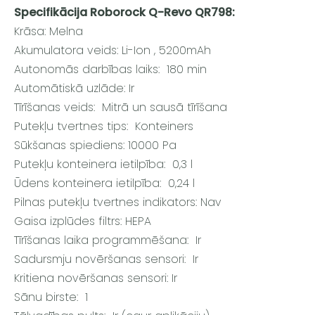
Specifikācija Roborock Q-Revo QR798:
Krāsa: Melna
Akumulatora veids: Li-Ion , 5200mAh
Autonomās darbības laiks: 180 min
Automātiskā uzlāde: Ir
Tīrīšanas veids: Mitrā un sausā tīrīšana
Putekļu tvertnes tips: Konteiners
Sūkšanas spiediens: 10000 Pa
Putekļu konteinera ietilpība: 0,3 l
Ūdens konteinera ietilpība: 0,24 l
Pilnas putekļu tvertnes indikators: Nav
Gaisa izplūdes filtrs: HEPA
Tīrīšanas laika programmēšana: Ir
Sadursmju novēršanas sensori: Ir
Kritiena novēršanas sensori: Ir
Sānu birste: 1