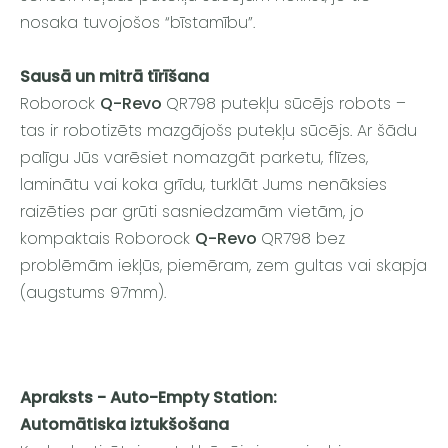
nosaka tuvojošos “bīstamību”.
Sausā un mitrā tīrīšana
Roborock
Q-Revo
QR798 putekļu sūcējs robots –
tas ir robotizēts mazgājošs putekļu sūcējs. Ar šādu
palīgu Jūs varēsiet nomazgāt parketu, flīzes,
laminātu vai koka grīdu, turklāt Jums nenāksies
raizēties par grūti sasniedzamām vietām, jo
kompaktais Roborock
Q-Revo
QR798 bez
problēmām iekļūs, piemēram, zem gultas vai skapja
(augstums 97mm).
Apraksts - Auto-Empty Station:
Automātiska iztukšošana