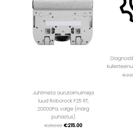
Diagnosti
kullerteenu
€220
Juhtmeta aurutolmuimeja
luud Roborock F25 RT,
20000Pa, valge (märg
puhastus)
€215.00
€250.00