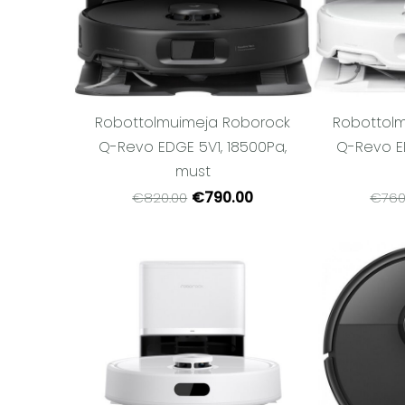
Robottolmuimeja Roborock
Robottol
Q-Revo EDGE 5V1, 18500Pa,
Q-Revo ED
must
€790.00
€820.00
€760