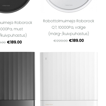
Robottolmuimeja Roborock
muimeja Roborock
Q7, 10000Pa, valge
0000Pa, must
(märg-/kuivpuhastus)
/kuivpuhastus)
€189.00
€220.00
€189.00
.00