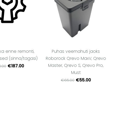
ka enne remonti,
Puhas veemahuti jaoks
sed (sinna/tagasi)
Roborock Qrevo MaxV, Qrevo
Master, Qrevo S, Qrevo Pro,
€187.00
.00
Must
€55.00
€65.00