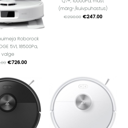
Q7+, 10000Pa, must
(märg-/kuivpuhastus)
€247.00
€290.00
muimeja Roborock
GE 5V1, 18500Pa,
valge
€726.00
.00