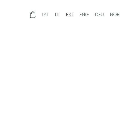
a
LAT
LIT
EST
ENG
DEU
NOR