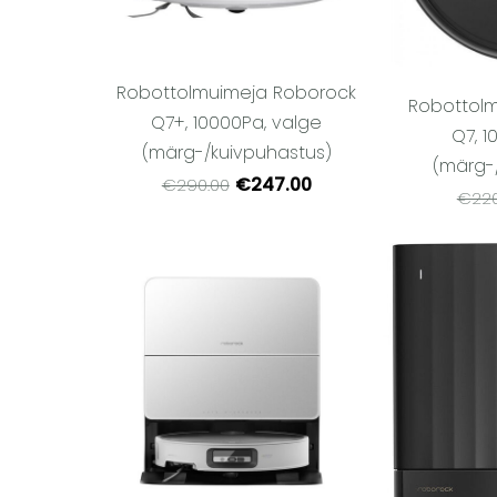
Robottolmuimeja Roborock
Robottol
Q7+, 10000Pa, valge
Q7, 1
(märg-/kuivpuhastus)
(märg-
€247.00
€290.00
€220