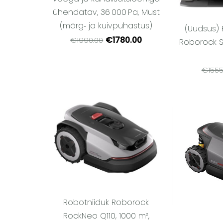
ühendatav, 36 000 Pa, Must
(märg‑ ja kuivpuhastus)
(Uudsus)
€1780.00
€1990.00
Roborock S
€1555
Robotniiduk Roborock
RockNeo Q110, 1000 m²,