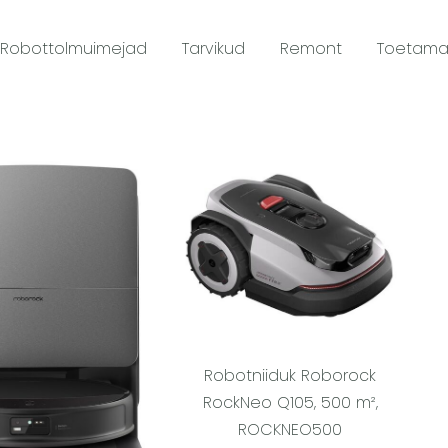
Robottolmuimejad
Tarvikud
Remont
Toetam
Robotniiduk Roborock
RockNeo Q105, 500 m²,
ROCKNEO500