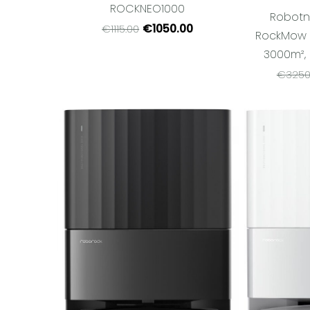
ROCKNEO1000
Robotn
€1050.00
€1115.00
RockMow 
3000m²
€3250