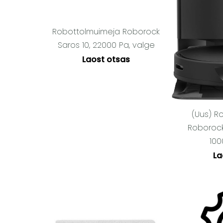
Robottolmuimeja Roborock
Saros 10, 22000 Pa, valge
Laost otsas
(Uus) R
Roboroc
100
La