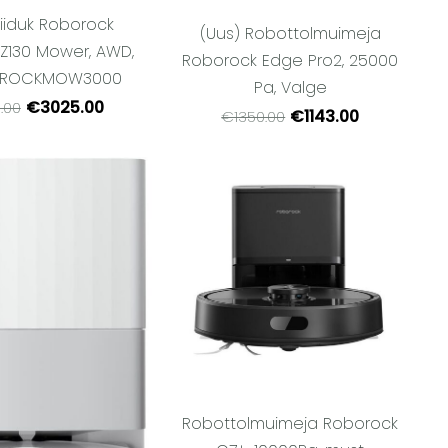
iiduk Roborock
(Uus) Robottolmuimeja
Z130 Mower, AWD,
Roborock Edge Pro2, 25000
, ROCKMOW3000
Pa, Valge
€3025.00
.00
€1143.00
€1350.00
Robottolmuimeja Roborock