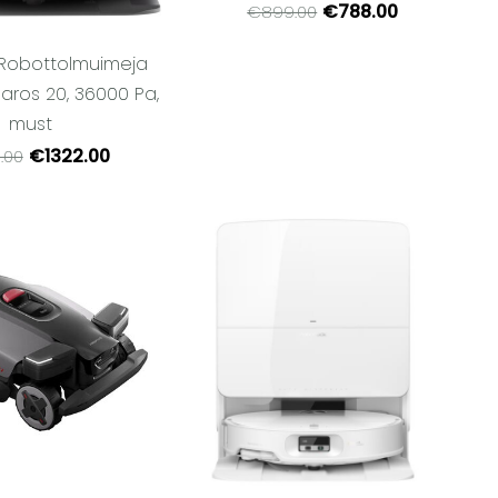
€788.00
€899.00
 Robottolmuimeja
aros 20, 36000 Pa,
must
€1322.00
.00