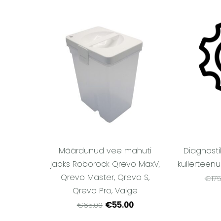
Määrdunud vee mahuti
Diagnosti
jaoks Roborock Qrevo MaxV,
kullerteenu
Qrevo Master, Qrevo S,
€175
Qrevo Pro, Valge
€55.00
€65.00