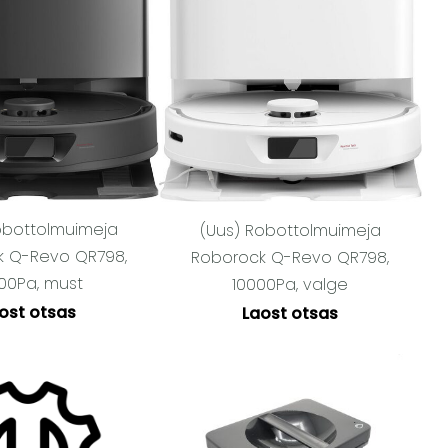
obottolmuimeja
(Uus) Robottolmuimeja
k Q-Revo QR798,
Roborock Q-Revo QR798,
00Pa, must
10000Pa, valge
ost otsas
Laost otsas