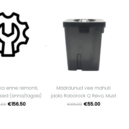
ka enne remonti,
Määrdunud vee mahuti
sed (sinna/tagasi)
jaoks Roborock Q Revo, Must
€156.50
€55.00
.00
€65.00